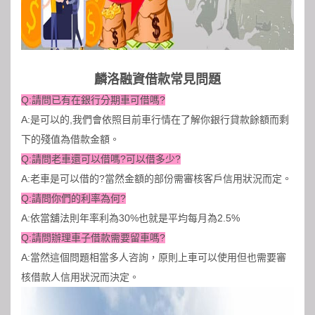
麟洛融資借款常見問題
Q:請問已有在銀行分期車可借嗎?
A:是可以的,我們會依照目前車行情在了解你銀行貸款餘額而剩
下的殘值為借款金額。
Q:請問老車還可以借嗎?可以借多少?
A:老車是可以借的?當然金額的部份需審核客戶信用狀況而定。
Q:請問你們的利率為何?
A:依當舖法則年率利為30%也就是平均每月為2.5%
Q:請問辦理車子借款需要留車嗎?
A:當然這個問題相當多人咨詢，原則上車可以使用但也需要審
核借款人信用狀況而決定。