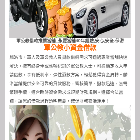
軍公教借款推薦當舖_永豐當舖40年經驗,安心,安全.保密
軍公教小資金借款
麟洛市，軍人及軍公教人員貸款借錢需求可透過專業當舖快速
解決。擁有終身俸或薪轉紀錄的軍公教人士，可憑穩定收入申
請借款，享有低利率、彈性還款方案，輕鬆獲得資金周轉。麟
洛當舖提供安全可靠的貸款服務，審核簡單、撥款迅速，無需
繁瑣手續，適合臨時資金需求或短期財務規劃。選擇合法當
舖，讓您的借款過程透明無憂，確保財務靈活運用！