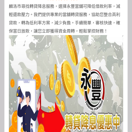
麟洛市尋找轉貸降息服務，選擇永豐當舖可降低借款利率，減
輕還款壓力。我們提供專業的當舖轉貸服務，協助您整合高利
貸款，轉為低利率方案，減少負擔。手續簡單，審核快速，確
保當日放款，讓您立即獲得資金周轉，輕鬆掌控財務！