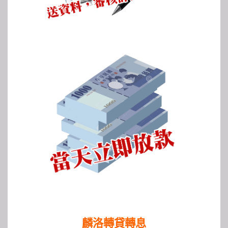
麟洛轉貸轉息