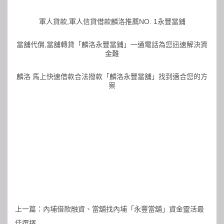
軍人貸款,軍人信貸借款麟洛推薦NO. 1永豐當鋪
當舖代償,當舖轉貸「麟洛永豐當鋪」一通電話為您迅速解決資
金難
麟洛 馬上快速借款合法撥款「麟洛永豐當舖」找到適合您的方
案
上一篇：
內埔借款融資、當舖找內埔「永豐當舖」資金靈活最
佳選擇