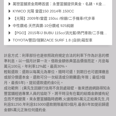
萬巒當舖資金周轉首選：永豐當舖提供黃金、名錶、K金高價典當
KYMCO 光陽 雷霆150 2014年.150CC
【光陽】2009年/雷霆 150cc /棕銀/二手機車/代步車
中性鑽戒-天然真鑽-10分鑽戒 925純銀
【PGO】2015年/J BUBU 115cc/消光藍/熱門車款/二手機車/代步車
TOYOTA/豐田/瑞獅ZACE SURF 1.8 (自排)箱型車
計息方式：利率部份也是依照政府規定合法的利率下作為計息的標
準利息，以一個月計算一次。借款金額依典當品價值而定，月息每
萬元100元，年利率12%起，最高30%。
輕鬆還款：還款以每萬元為單位，隨時可還！到期日也可選擇繳息
或部分償還本金，還款可分一次結清或分期攤還(年限；最低3個
月，最長5年)，提前還款違約金0元。
成功範例：(黃先生因銀行信用不良到處碰壁，後來透過網路得知永
豐當舖經過專業人員的協助下，將平時沒有在載的結婚金飾據有紀
念而不想變賣，來永豐當舖臨時週轉,火速撥款5萬元正給黃先生,月
利息$1250,年利息$15000還款期限最短3個月,最長5年如提前歸還
金額5萬元正無任何違約金.