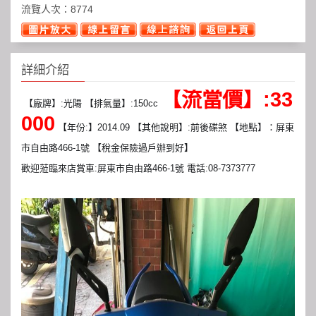
流覽人次：
8774
詳細介紹
【流當價】:33
【廠牌】:光陽 【排氣量】:150cc 
000
 【年份:】2014.09 【其他說明】:前後碟煞 【地點】：屏東
市自由路466-1號 【稅金保險過戶辦到好】
歡迎蒞臨來店賞車:屏東市自由路466-1號 電話:08-7373777