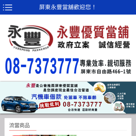
屏東永豐當舖歡迎您！
流當商品