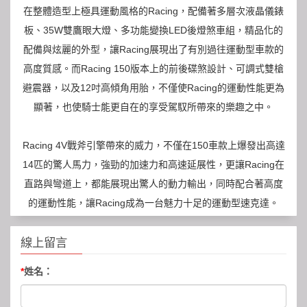
在整體造型上極具運動風格的Racing，配備著多層次液晶儀錶
板、35W雙鷹眼大燈、多功能變換LED後燈煞車組，精品化的
配備與炫麗的外型，讓Racing展現出了有別過往運動型車款的
高度質感。而Racing 150版本上的前後碟煞設計、可調式雙槍
避震器，以及12吋高傾角用胎，不僅使Racing的運動性能更為
顯著，也使騎士能更自在的享受駕馭所帶來的樂趣之中。
Racing 4V戰斧引擎帶來的威力，不僅在150車款上爆發出高達
14匹的驚人馬力，強勁的加速力和高速延展性，更讓Racing在
直路與彎道上，都能展現出驚人的動力輸出，同時配合著高度
的運動性能，讓Racing成為一台魅力十足的運動型速克達。
線上留言
*
姓名：