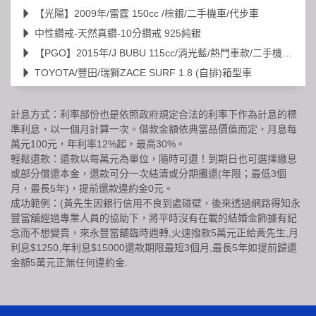
【光陽】2009年/雷霆 150cc /棕銀/二手機車/代步車
中性鑽戒-天然真鑽-10分鑽戒 925純銀
【PGO】2015年/J BUBU 115cc/消光藍/熱門車款/二手機車/代步車
TOYOTA/豐田/瑞獅ZACE SURF 1.8 (自排)箱型車
計息方式：利率部份也是依照政府規定合法的利率下作為計息的標
準利息，以一個月計算一次。借款金額依典當品價值而定，月息每
萬元100元，年利率12%起，最高30%。
輕鬆還款：還款以每萬元為單位，隨時可還！到期日也可選擇繳息
或部分償還本金，還款可分一次結清或分期攤還(年限；最低3個
月，最長5年)，提前還款違約金0元。
成功範例：(黃先生因銀行信用不良到處碰壁，後來透過網路得知永
豐當舖經過專業人員的協助下，將平時沒有在載的結婚金飾據有紀
念而不想變賣，來永豐當舖臨時週轉,火速撥款5萬元正給黃先生,月
利息$1250,年利息$15000還款期限最短3個月,最長5年如提前歸還
金額5萬元正無任何違約金.