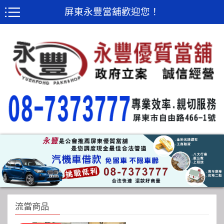
屏東永豐當舖歡迎您！
流當商品