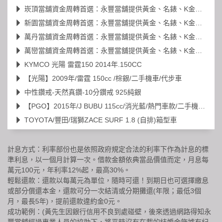
崁頂當舖資金周轉首選：永豐當舖提供黃金、名錶、K金高價典當
新園當舖資金周轉首選：永豐當舖提供黃金、名錶、K金高價典當
萬丹當舖資金周轉首選：永豐當舖提供黃金、名錶、K金高價典當
萬巒當舖資金周轉首選：永豐當舖提供黃金、名錶、K金高價典當
KYMCO 光陽 雷霆150 2014年.150CC
【光陽】2009年/雷霆 150cc /棕銀/二手機車/代步車
中性鑽戒-天然真鑽-10分鑽戒 925純銀
【PGO】2015年/J BUBU 115cc/消光藍/熱門車款/二手機車/代步車
TOYOTA/豐田/瑞獅ZACE SURF 1.8 (自排)箱型車
計息方式：利率部份也是依照政府規定合法的利率下作為計息的標
準利息，以一個月計算一次。借款金額依典當品價值而定，月息每
萬元100元，年利率12%起，最高30%。
輕鬆還款：還款以每萬元為單位，隨時可還！到期日也可選擇繳息
或部分償還本金，還款可分一次結清或分期攤還(年限；最低3個
月，最長5年)，提前還款違約金0元。
成功範例：(黃先生因銀行信用不良到處碰壁，後來透過網路得知永