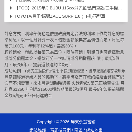
【PGO】2015年/J BUBU 115cc/消光藍/熱門車款/二手機車/代步車
TOYOTA/豐田/瑞獅ZACE SURF 1.8 (自排)箱型車
計息方式：利率部份也是依照政府規定合法的利率下作為計息的標
準利息，以一個月計算一次。借款金額依典當品價值而定，月息每
萬元100元，年利率12%起，最高30%。
輕鬆還款：還款以每萬元為單位，隨時可還！到期日也可選擇繳息
或部分償還本金，還款可分一次結清或分期攤還(年限；最低3個
月，最長5年)，提前還款違約金0元。
成功範例：(黃先生因銀行信用不良到處碰壁，後來透過網路得知永
豐當舖經過專業人員的協助下，將平時沒有在載的結婚金飾據有紀
念而不想變賣，來永豐當舖臨時週轉,火速撥款5萬元正給黃先生,月
利息$1250,年利息$15000還款期限最短3個月,最長5年如提前歸還
金額5萬元正無任何違約金.
Copyright © 2026
屏東永豐當舖
網站維護：
當舖搜尋網
/
南區
/
網站地圖