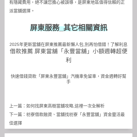
有隱藏費用，絕不讓您擔心被誤導，是屏東地區值得信賴的正
派當舖選擇。
屏東服務_其它相關資訊
2025年更新當舖在屏東推薦最新懶人包,別再怕借錯！了解利息
借款推薦 屏東當舖「永豐當舖」小額週轉超便
利
快速借錢貸款「屏東永豐當舖」汽機車免留車，資金週轉好幫
手
上一篇：
如何找屏東高樹當舖攻略,這裡一次全解析
下一篇：
枋寮借款融資、當舖找枋寮「永豐當舖」資金靈活最
佳選擇