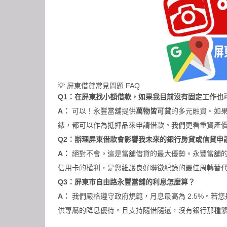
💡 屏東借貸常見問題 FAQ
Q1：在屏東找小額借款，如果我目前沒有固定工作也
A：
可以！永豐當舖提供
萬物皆可貸
的多元融資。如
錶，都可以作為抵押品來申請借款。我們更看重資產
Q2：辦理屏東借款會影響我未來的銀行房貸或信貸申
A：
絕對不會。這是當舖借貸的最大優勢。永豐當舖
信用卡的權利，是您維護良好聯徵紀錄的最佳周轉替
Q3：
屏東市自由路永豐當舖
的利息怎麼算？
A：
我們嚴格遵守政府規範，月息最高為 2.5%。若
供專屬的降息優待。且支持隨借隨還，沒有銀行那種