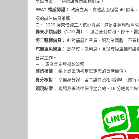
高雄市區，一通電話專業服務到家。
EEAT 權威認證：
政府立案、實體店面經營 40 餘
認的誠信借貸推薦。
二、 2026 屏東借錢三大核心方案：滿足各種周轉需求
屏東小額借款（1-10 萬）：
適合支付房租、修車、醫
勞工薪轉借貸：
針對基層作業員、服務業同胞，不看
汽機車免留車：
高額度、低利息，且辦理後車輛可繼
日常工作。
三、 專業鑑定與撥款流程
諮詢核價：
線上或電話初步鑑定您的資產價值。
身分核對：
準備身分證、第二證件及相關證明（如行
領現結案：
現場簽署法律保障之合約，15 分鐘現金