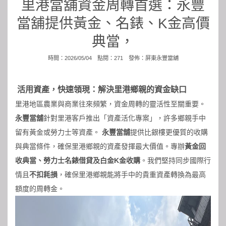
里港當舖資金周轉首選：永豐
當舖提供黃金、名錶、K金高價
典當，
時間：2026/05/04 點閱：271 發佈：
屏東永豐當舖
活用資產，快速領現：解決里港鄉親的資金缺口
里港地區農業與商業往來頻繁，資金周轉的靈活性至關重要。
永豐當舖
針對里港客戶推出「資產活化專案」，許多鄉親手中
留有黃金或勞力士等資產。
永豐當舖
提供比銀樓更優質的收購
與典當條件，確保里港鄉親的資產發揮最大價值。專辦
黃金回
收典當、勞力士名錶借貸及白金K金收購
。我們堅持同步國際行
情且
不扣耗損
，確保里港鄉親能將手中的貴重資產轉換為最高
額度的周轉金。