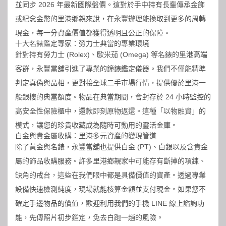
並同步 2026 年最新國際盤價。這對於手中持有長輩傳承金飾
或紀念金幣的里港鄉親來說，在永豐辦理能換取到更多的周轉
現金，每一分資產價值都獲得透明且公正的保障。
十大名錶鑑定專家：勞力士典當的專業環境
針對持有勞力士 (Rolex)、歐米茄 (Omega) 等名錶的里港高端
客群，永豐當舖引進了專業的鐘錶鑑定儀器。我們不僅能精準
判定真偽與品相，更對接全球二手市場行情，提供優於里港一
般銀樓的典當額度。物品在典當期間，會封存於 24 小時監控的
高安全性保險櫃中，還款即刻原物返還。這種「以物融資」的
模式，讓您的珍貴收藏成為隨時可動用的靈活金庫。
白金與貴金屬收購：里港多元資產的變現管道
除了黃金與名錶，
永豐當舖
也提供白金 (PT)、白銀以及含貴金
屬的飾品收購服務。許多里港鄉親家中可能存有斷掉的項鍊、
缺角的戒台，這些在我們眼中都是具備價值的資產。透過專業
設備快速檢測純度，現場就能核算金額並支付現金。如果您不
確定手邊物品的價值，歡迎利用我們的手機 LINE 線上諮詢功
能，先傳照片初步鑑定，免去白跑一趟的風險。