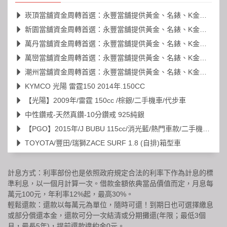
崁頂當舖資金周轉首選：永豐當舖提供黃金、名錶、K金高價典當
新園當舖資金周轉首選：永豐當舖提供黃金、名錶、K金高價典當
萬丹當舖資金周轉首選：永豐當舖提供黃金、名錶、K金高價典當
萬巒當舖資金周轉首選：永豐當舖提供黃金、名錶、K金高價典當
潮州當舖資金周轉首選：永豐當舖提供黃金、名錶、K金高價典當
KYMCO 光陽 雷霆150 2014年.150CC
【光陽】2009年/雷霆 150cc /棕銀/二手機車/代步車
中性鑽戒-天然真鑽-10分鑽戒 925純銀
【PGO】2015年/J BUBU 115cc/消光藍/熱門車款/二手機車/代步車
TOYOTA/豐田/瑞獅ZACE SURF 1.8 (自排)箱型車
計息方式：利率部份也是依照政府規定合法的利率下作為計息的標
準利息，以一個月計算一次。借款金額依典當品價值而定，月息每
萬元100元，年利率12%起，最高30%。
輕鬆還款：還款以每萬元為單位，隨時可還！到期日也可選擇繳息
或部分償還本金，還款可分一次結清或分期攤還(年限；最低3個
月，最長5年)，提前還款違約金0元。