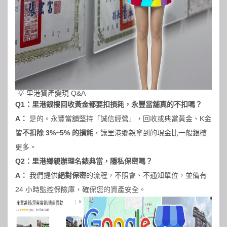
💡 里港資產變現 Q&A
Q1：里港銀樓回收黃金都要扣損耗，永豐當舖真的不扣嗎？
A：
是的。永豐當舖堅持「誠信經營」，回收或典當黃金、K金
皆
不扣除 3%~5% 的損耗
，讓里港鄉親拿到的現金比一般銀樓
更多。
Q2：里港鄉親辦理名錶典當，隱私保密嗎？
A：
我們提供
絕對保密
的流程，不照會、不通知單位，並備有
24 小時監控保險庫，確保您的資產安全。