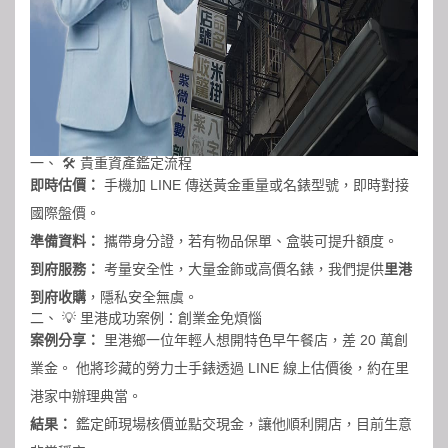
一、 🛠️ 貴重資產鑑定流程
即時估價：
手機加 LINE 傳送黃金重量或名錶型號，即時對接
國際盤價。
準備資料：
攜帶身分證，若有物品保單、盒裝可提升額度。
到府服務：
考量安全性，大量金飾或高價名錶，我們提供
里港
到府收購
，隱私安全無虞。
二、 💡 里港成功案例：創業金免煩惱
案例分享：
里港鄉一位年輕人想開特色早午餐店，差 20 萬創
業金。 他將珍藏的勞力士手錶透過 LINE 線上估價後，約在里
港家中辦理典當。
結果：
鑑定師現場核價並點交現金，讓他順利開店，目前生意