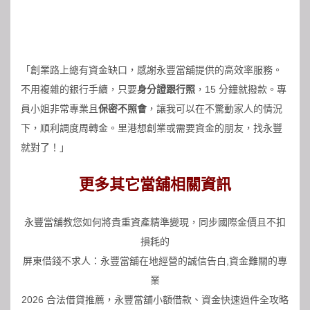
「創業路上總有資金缺口，感謝
永豐當舖
提供的高效率服務。
不用複雜的銀行手續，只要
身分證跟行照
，15 分鐘就撥款。專
員小姐非常專業且
保密不照會
，讓我可以在不驚動家人的情況
下，順利調度周轉金。里港想創業或需要資金的朋友，找永豐
就對了！」
更多其它當舖相關資訊
永豐當舖教您如何將貴重資產精準變現，同步國際金價且不扣
損耗的
屏東借錢不求人：永豐當舖在地經營的誠信告白,資金難關的專
業
2026 合法借貸推薦，永豐當舖小額借款、資金快速過件全攻略