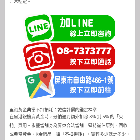
非常穩定。
里港黃金典當不扣損耗：誠信計價的鑑定標準
在里港銀樓賣黃金時，最怕遇到額外扣除 3% 到 5% 的「火
耗」費用。永豐當舖身為屏東合法當舖，堅持誠信原則，回收
或典當黃金、K金飾品一律「不扣損耗」，實秤多少就計多少，