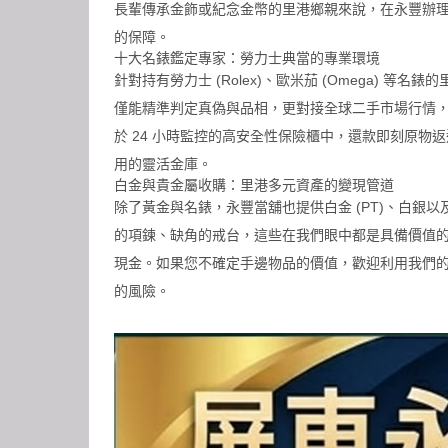
長輩傳承金飾或紀念金幣的里港鄉親來說，在永豐辦
的保障。
十大名錶鑑定專家：勞力士典當的專業環境
針對持有勞力士 (Rolex)、歐米茄 (Omega) 
僅能精準判定真偽與品相，更對接全球二手市場行情
於 24 小時監控的高安全性保險櫃中，還款即刻原
用的靈活金庫。
白金與貴金屬收購：里港多元資產的變現管道
除了黃金與名錶，
永豐當舖
也提供白金 (PT)、白
的項鍊、缺角的戒台，這些在我們眼中都是具備價值
現金。如果您不確定手邊物品的價值，歡迎利用我們的手
的風險。