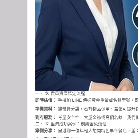
一、 🛠️ 貴重資產鑑定流程
即時估價：
手機加 LINE 傳送黃金重量或名錶型號
準備資料：
攜帶身分證，若有物品保單、盒裝可提升
到府服務：
考量安全性，大量金飾或高價名錶，我們
二、 💡 里港成功案例：創業金免煩惱
案例分享：
里港鄉一位年輕人想開特色早午餐店，差 20