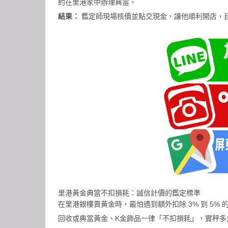
約在里港家中辦理典當。
結果：
鑑定師現場核價並點交現金，讓他順利開店，
里港黃金典當不扣損耗：誠信計價的鑑定標準
在里港銀樓賣黃金時，最怕遇到額外扣除 3% 到 5
回收或典當黃金、K金飾品一律「不扣損耗」，實秤多少