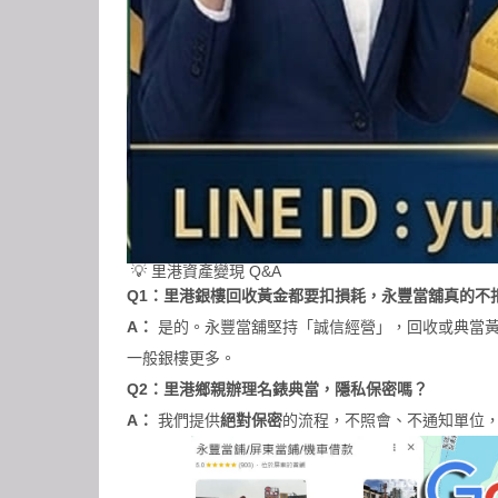
💡 里港資產變現 Q&A
Q1：里港銀樓回收黃金都要扣損耗，永豐當舖真的不
A：
是的。永豐當舖堅持「誠信經營」，回收或典當黃
一般銀樓更多。
Q2：里港鄉親辦理名錶典當，隱私保密嗎？
A：
我們提供
絕對保密
的流程，不照會、不通知單位，