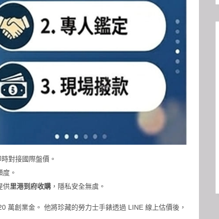
，即時對接國際盤價。
額度。
提供
里港到府收購
，隱私安全無虞。
 萬創業金。 他將珍藏的勞力士手錶透過 LINE 線上估價後，