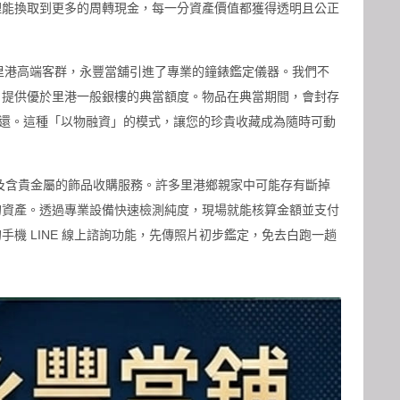
理能換取到更多的周轉現金，每一分資產價值都獲得透明且公正
等名錶的里港高端客群，永豐當舖引進了專業的鐘錶鑑定儀器。我們不
，提供優於里港一般銀樓的典當額度。物品在典當期間，會封存
物返還。這種「以物融資」的模式，讓您的珍貴收藏成為隨時可動
銀以及含貴金屬的飾品收購服務。許多里港鄉親家中可能存有斷掉
的資產。透過專業設備快速檢測純度，現場就能核算金額並支付
機 LINE 線上諮詢功能，先傳照片初步鑑定，免去白跑一趟