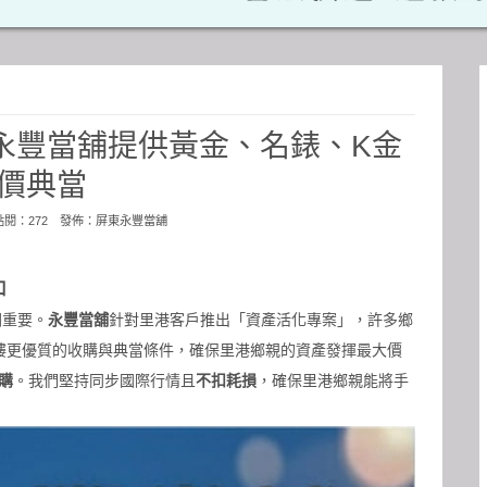
永豐當舖提供黃金、名錶、K金
價典當
 點閱：272 發佈：
屏東永豐當舖
口
關重要。
永豐當舖
針對里港客戶推出「資產活化專案」，許多鄉
樓更優質的收購與典當條件，確保里港鄉親的資產發揮最大價
購
。我們堅持同步國際行情且
不扣耗損
，確保里港鄉親能將手